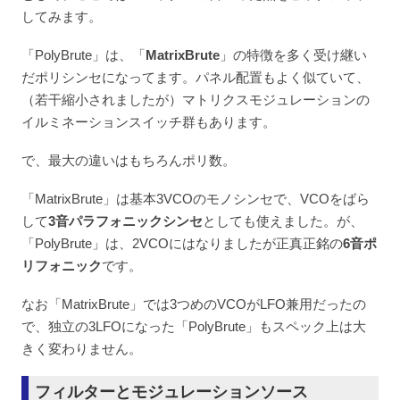
してみます。
「PolyBrute」は、「
MatrixBrute
」の特徴を多く受け継い
だポリシンセになってます。パネル配置もよく似ていて、
（若干縮小されましたが）マトリクスモジュレーションの
イルミネーションスイッチ群もあります。
で、最大の違いはもちろんポリ数。
「MatrixBrute」は基本3VCOのモノシンセで、VCOをばら
して
3音パラフォニックシンセ
としても使えました。が、
「PolyBrute」は、2VCOにはなりましたが正真正銘の
6音ポ
リフォニック
です。
なお「MatrixBrute」では3つめのVCOがLFO兼用だったの
で、独立の3LFOになった「PolyBrute」もスペック上は大
きく変わりません。
フィルターとモジュレーションソース