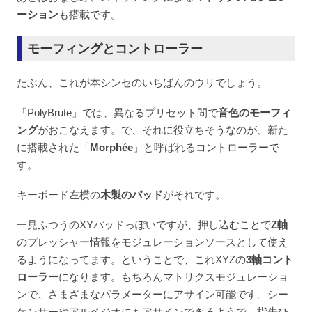
ーション
も搭載です。
モーフィングとコントローラー
たぶん、これが本シンセのいちばんのウリでしょう。
「PolyBrute」では、異なるプリセット間で
音色のモーフィ
ング
がおこなえます。で、それに役立ちそうなのが、新た
に搭載された「
Morphée
」と呼ばれるコントローラーで
す。
キーボード左横の
木製のパッド
がそれです。
一見ふつうのXYパッドっぽいですが、押し込むことで
Z軸
のプレッシャー情報をモジュレーションソースとして使え
るようになってます。ということで、これXYZの
3軸コント
ローラー
になります。もちろんマトリクスモジュレーショ
ンで、さまざまなパラメーターにアサイン可能です。シー
ケンサーやアルペジオにもアサインできるようで、指先ひ