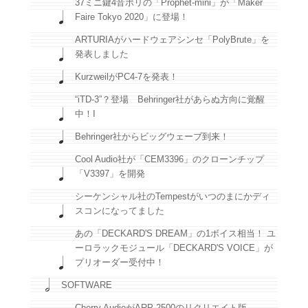
37ミニ鍵4音ポリの「Prophet-mini」が「Maker
Faire Tokyo 2020」に登場！
ARTURIAがハードウェアシンセ「PolyBrute」を
発表しました
KurzweilがPC4-7を発表！
“iTD-3”？登場 Behringer社があらぬ方向に覚醒
中！I
Behringer社からビッグウェーブ到来！
Cool Audio社が「CEM3396」のクローンチップ
「V3397」を開発
シーケンシャル社のTempestがいつのまにかディ
スコンになってました
あの「DECKARD'S DREAM」の1ボイス相当！ ユ
ーロラックモジュール「DECKARD'S VOICE」が
プリオーダー受付中！
SOFTWARE
Cherry AudioがARP 2500のリクリエイト版