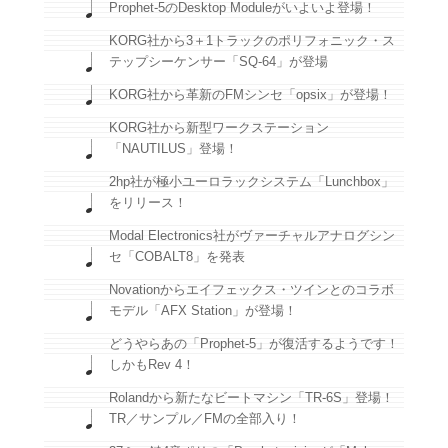
Prophet-5のDesktop Moduleがいよいよ登場！
KORG社から3＋1トラックのポリフォニック・ス
テップシーケンサー「SQ-64」が登場
KORG社から革新のFMシンセ「opsix」が登場！
KORG社から新型ワークステーション
「NAUTILUS」登場！
2hp社が極小ユーロラックシステム「Lunchbox」
をリリース！
Modal Electronics社がヴァーチャルアナログシン
セ「COBALT8」を発表
Novationからエイフェックス・ツインとのコラボ
モデル「AFX Station」が登場！
どうやらあの「Prophet-5」が復活するようです！
しかもRev 4！
Rolandから新たなビートマシン「TR-6S」登場！
TR／サンプル／FMの全部入り！